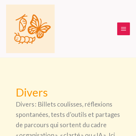
Aller
au
contenu
Main
Men
Divers
Divers : Billets coulisses, réflexions
spontanées, tests d’outils et partages
de parcours qui sortent du cadre
« organisation », « clarté » ou « IA ». Ici,