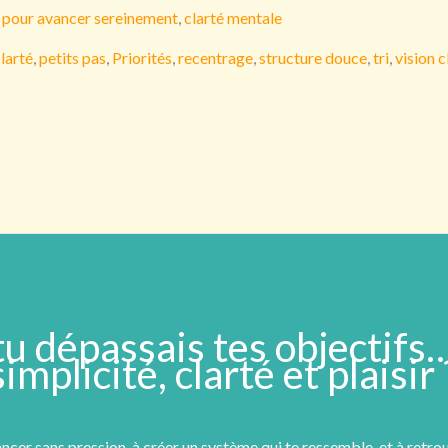
s pour avancer sereinement
,
clarté mentale
larté
,
petits pas
,
Priorités
,
recentrage
,
structure douce
,
tri
,
vision c
 tu dépassais tes objectifs
simplicité, clarté et plaisir 
vancer sans pression, à créer un système qui te ressemble, et à retr