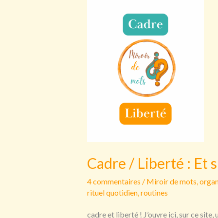
Cadre / Liberté : Et s
4 commentaires
/
Miroir de mots
,
organ
rituel quotidien
,
routines
cadre et liberté ! J’ouvre ici, sur ce si