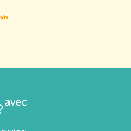
laire
… avec
?
ouver du temps