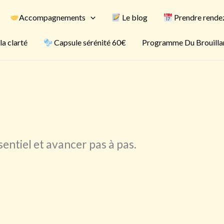
Accompagnements
Le blog
Prendre rende
la clarté
Capsule sérénité 60€
Programme Du Brouillard
ssentiel et avancer pas à pas.