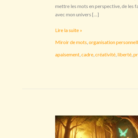
mettre les mots en perspective, de les f
avec mon univers […]
Cadre
Lire la suite »
/
Miroir de mots
,
organisation personnel
Liberté
apaisement
,
cadre
,
créativité
,
liberté
,
pr
:
Et
si
poser
un
cadre,
c’était
dessiner
sa
liberté
?