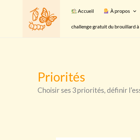
Aller
Accueil
À propos
au
contenu
challenge gratuit du brouillard à 
Priorités
Choisir ses 3 priorités, définir l’e