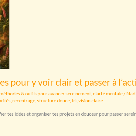
s pour y voir clair et passer à l’ac
 méthodes & outils pour avancer sereinement
,
clarté mentale
/
Nadi
orités
,
recentrage
,
structure douce
,
tri
,
vision claire
r tes idées et organiser tes projets en douceur pour passer serein