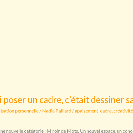
i poser un cadre, c’était dessiner sa
isation personnelle
/
Nadia Paillard
/
apaisement
,
cadre
,
créativité
te, une nouvelle catégorie : Miroir de Mots. Un nouvel espace, un con